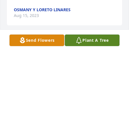
OSMANY Y LORETO LINARES
Aug 15, 2023
Send Flowers
Plant A Tree
Orando en todo tiempo por paz y fortaleza,qué sólo 
el Señor puede dar,Ramón fue un hermano en 
Cristo y un buen amigo con el cuál pudimos contar 
siempre,generoso y muy buen anfitrión,sabemos 
qué nos encontraremos de nuevo con él,por la 
infinita misericordia del Señor ????
ARGELIA GARCIA
Aug 12, 2023
Nuestro mas sentido pesame 
